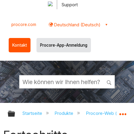
Support
procore.com
Deutschland (Deutsch)
Kontakt
Procore-App-Anmeldung
Globale Hierarchie auf- und zukl
Gl
Startseite
Produkte
Procore-Web (app.pr