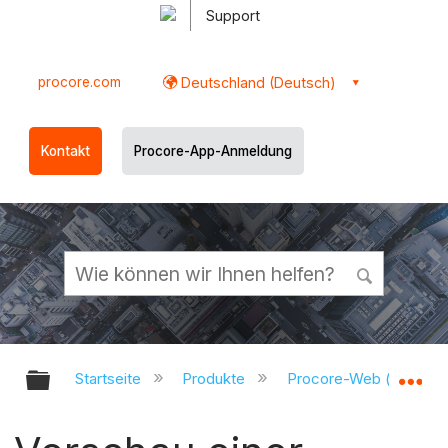
Support
procore.com
Deutschland (Deutsch)
Kontakt
Procore-App-Anmeldung
Globale Hierarchie auf- und zukl
Gl
Startseite
Produkte
Procore-Web (app.pr