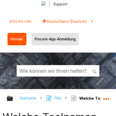
Support
procore.com
Deutschland (Deutsch)
Kontakt
Procore-App-Anmeldung
Globale Hierarchie auf- und zukl
Gl
Startseite
FAQ
Welche Toolnamen 