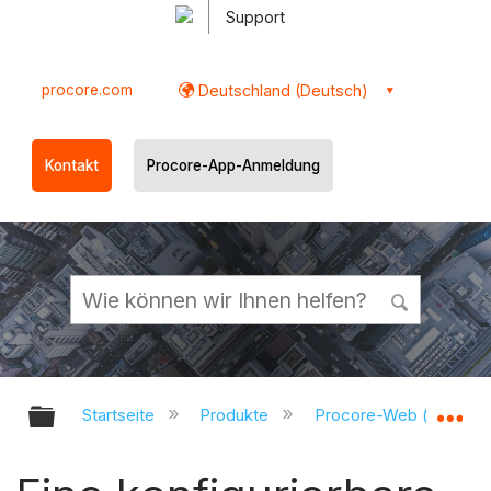
Support
procore.com
Deutschland (Deutsch)
Kontakt
Procore-App-Anmeldung
Globale Hierarchie auf- und zukl
Gl
Startseite
Produkte
Procore-Web (app.pr