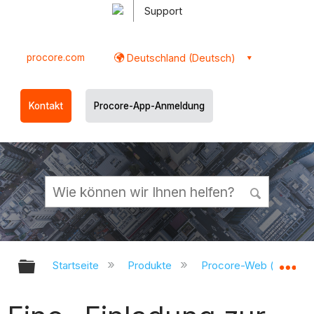
Support
procore.com
Deutschland (Deutsch)
Kontakt
Procore-App-Anmeldung
Globale Hierarchie auf- und zukl
Gl
Startseite
Produkte
Procore-Web (app.pr