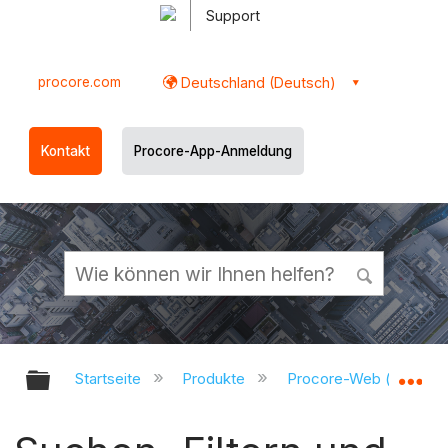
Support
procore.com
Deutschland (Deutsch)
Kontakt
Procore-App-Anmeldung
Globale Hierarchie auf- und zukl
Gl
Startseite
Produkte
Procore-Web (app.pr