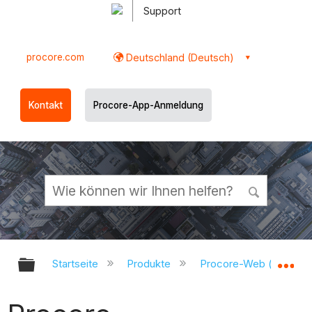
Support
procore.com
Deutschland (Deutsch)
Kontakt
Procore-App-Anmeldung
Globale Hierarchie auf- und zukl
Gl
Startseite
Produkte
Procore-Web (app.pr