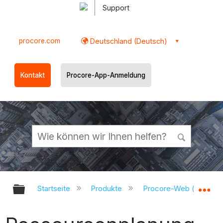
Support
procore.com
Deutschland (Deutsch)
Kontakt
Procore-App-Anmeldung
Globale Hierarchie auf- und zukl
Gl
Startseite
Produkte
Procore-Web (app.pr