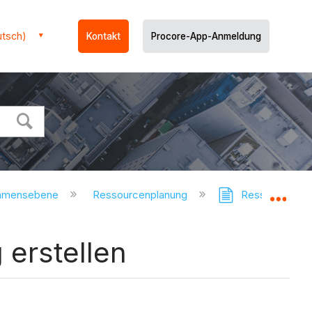
utsch)
Kontakt
Procore-App-Anmeldung
ehmensebene
Ressourcenplanung
Ressourcenplan
Glo
 erstellen