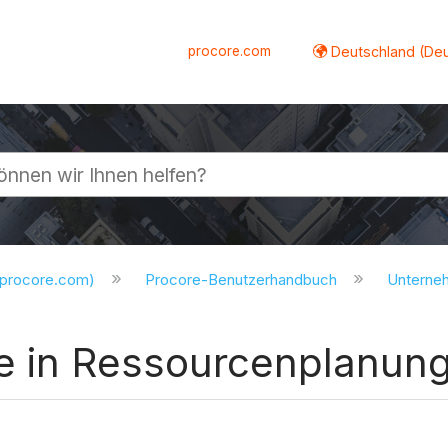
procore.com
Deutschland (De
lappen
.procore.com)
Procore-Benutzerhandbuch
Untern
e in Ressourcenplanung