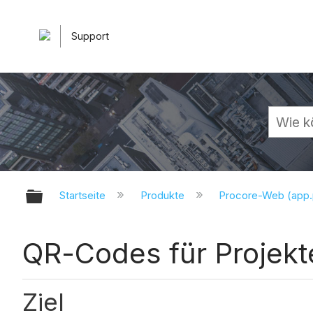
Support
Globale Hierarchie auf- und zuk
Startseite
Produkte
Procore-Web (app
QR-Codes für Projekt
Ziel