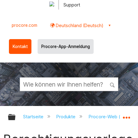
Support
procore.com
Deutschland (Deutsch)
Kontakt
Procore-App-Anmeldung
Globale Hierarchie auf- und zukl
Gl
Startseite
Produkte
Procore-Web (app.pr