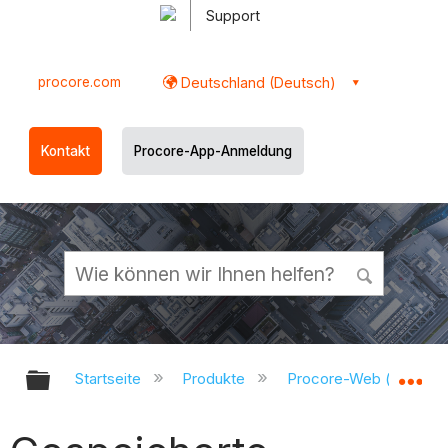
Support
procore.com
Deutschland (Deutsch)
Kontakt
Procore-App-Anmeldung
Globale Hierarchie auf- und zukl
Gl
Startseite
Produkte
Procore-Web (app.pr