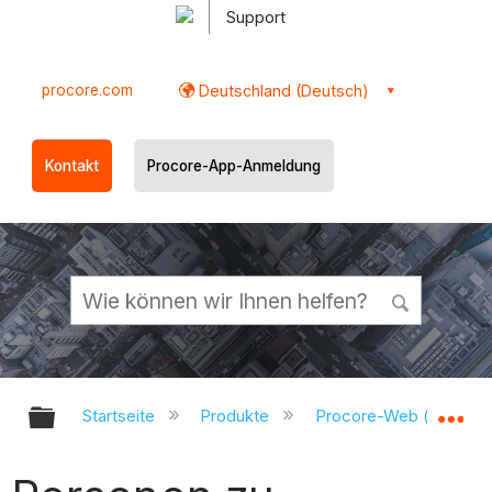
Support
procore.com
Deutschland (Deutsch)
Kontakt
Procore-App-Anmeldung
Globale Hierarchie auf- und zukl
Gl
Startseite
Produkte
Procore-Web (app.pr