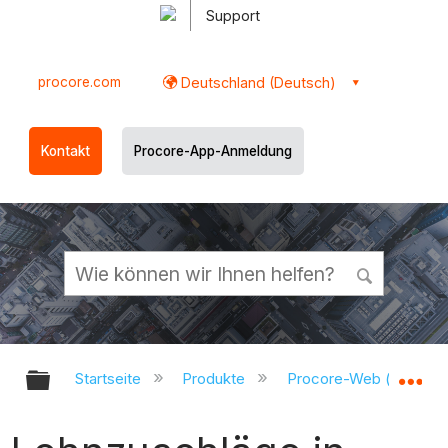
Support
procore.com
Deutschland (Deutsch)
Kontakt
Procore-App-Anmeldung
Globale Hierarchie auf- und zukl
Gl
Startseite
Produkte
Procore-Web (app.pr