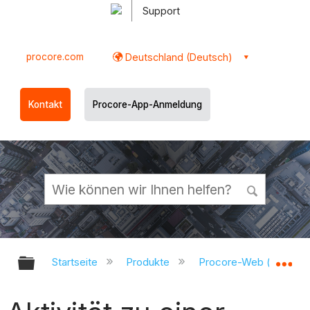
Support
procore.com
Deutschland (Deutsch)
Kontakt
Procore-App-Anmeldung
Globale Hierarchie auf- und zukl
Gl
Startseite
Produkte
Procore-Web (app.pr