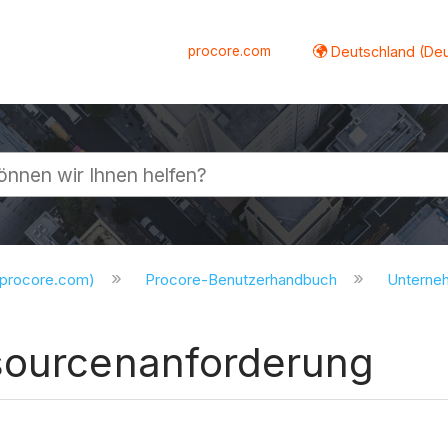
procore.com
Deutschland (De
lappen
.procore.com)
Procore-Benutzerhandbuch
Untern
sourcenanforderung