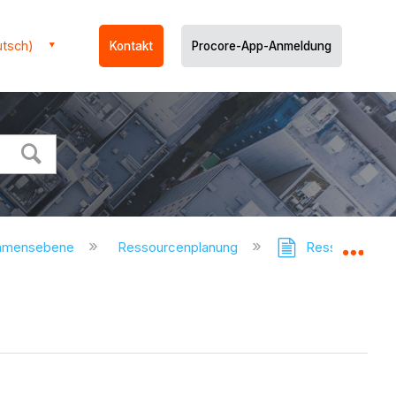
utsch)
Kontakt
Procore-App-Anmeldung
ehmensebene
Ressourcenplanung
Ressourcenplan
Glo