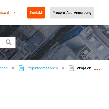
utsch)
Kontakt
Procore-App-Anmeldung
ebene
Projektadressbuch
Projektverzeichn
Glo
n