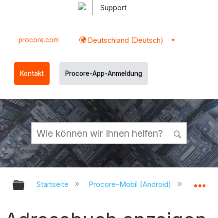
Support
procore.com
Deutschland (Deutsch)
Kontakt
Procore-App-Anmeldung
Globale Hierarchie auf- und zukl
Gl
Startseite
Procore-Mobil (Android)
Procor