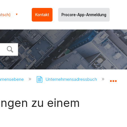
utsch)
Kontakt
Procore-App-Anmeldung
ehmensebene
Unternehmensadressbuch
Firm
Glo
gungen zu einem