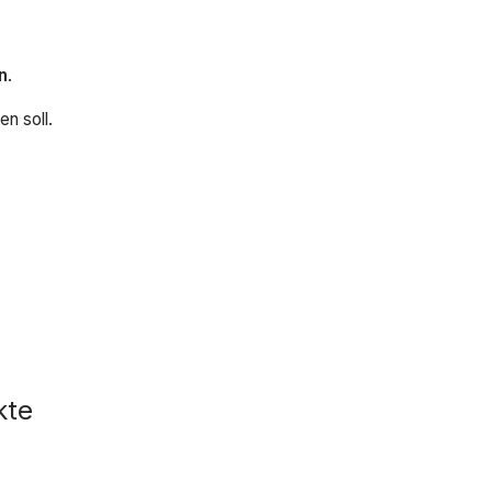
n
.
n soll.
kte