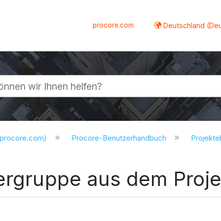
procore.com
Deutschland (De
lappen
.procore.com)
Procore-Benutzerhandbuch
Projekt
lergruppe aus dem Proj