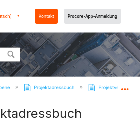
utsch)
Kontakt
Procore-App-Anmeldung
ebene
Projektadressbuch
Projektverzeichnis 
Glo
ektadressbuch