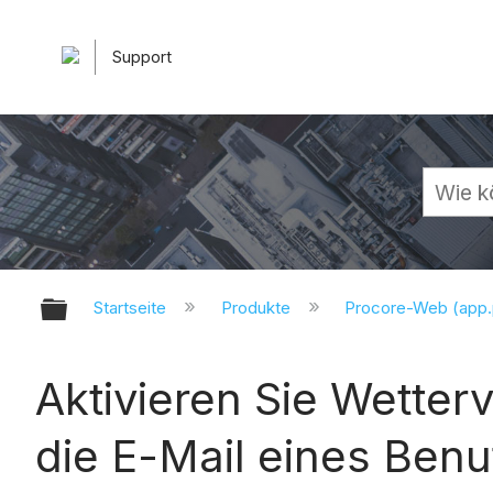
Support
Globale Hierarchie auf- und zuk
Startseite
Produkte
Procore-Web (app
Aktivieren Sie Wette
die E-Mail eines Benu