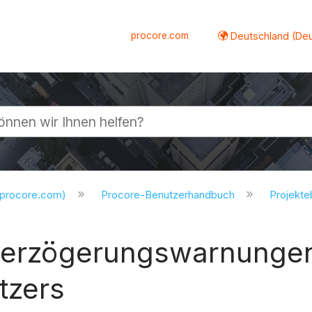
procore.com
Deutschland (De
lappen
.procore.com)
Procore-Benutzerhandbuch
Projekt
rverzögerungswarnungen
tzers