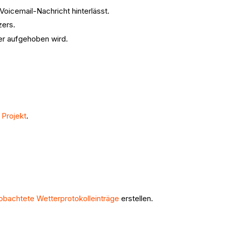
oicemail-Nachricht hinterlässt.
zers.
r aufgehoben wird.
 Projekt
.
obachtete Wetterprotokolleinträge
erstellen.