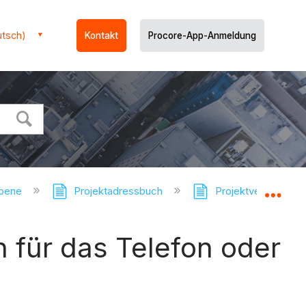
utsch)
Kontakt
Procore-App-Anmeldung
ebene
Projektadressbuch
Projektverzeichnis 
Glo
 für das Telefon oder