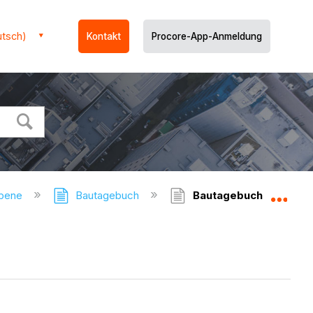
utsch)
Kontakt
Procore-App-Anmeldung
ebene
Bautagebuch
Bautagebuch - Benutz
Glo