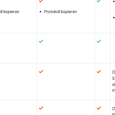
ll kopieren
Protokoll kopieren
D
S
d
P
D
B