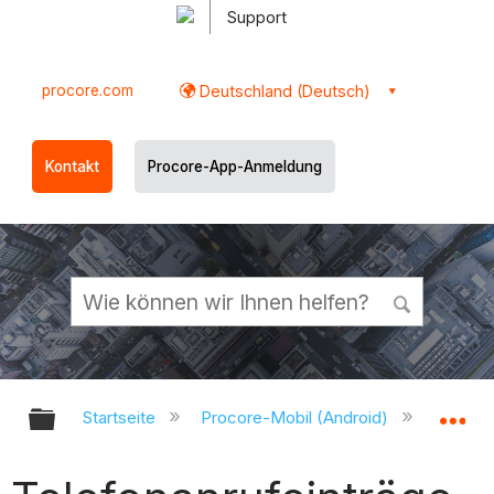
Support
procore.com
Deutschland (Deutsch)
Kontakt
Procore-App-Anmeldung
Globale Hierarchie auf- und zukl
Gl
Startseite
Procore-Mobil (Android)
Procor