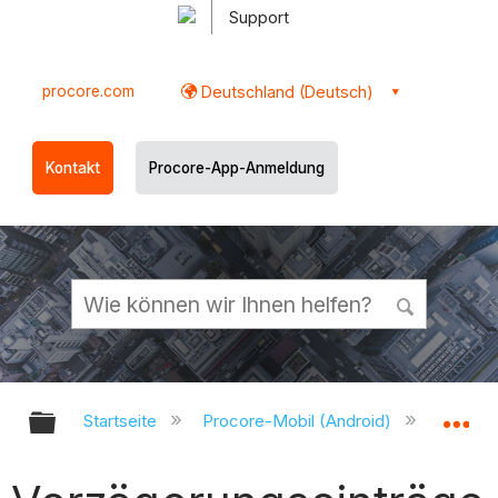
Support
procore.com
Deutschland (Deutsch)
Kontakt
Procore-App-Anmeldung
Globale Hierarchie auf- und zukl
Gl
Startseite
Procore-Mobil (Android)
Procor