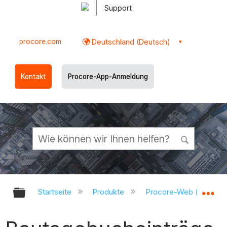
Support
procore.com
Deutschland (Deutsch)
Kontakt
Procore-App-Anmeldung
Globale Hierarchie auf- und zukl
Gl
Startseite
Produkte
Procore-Web (app.pr