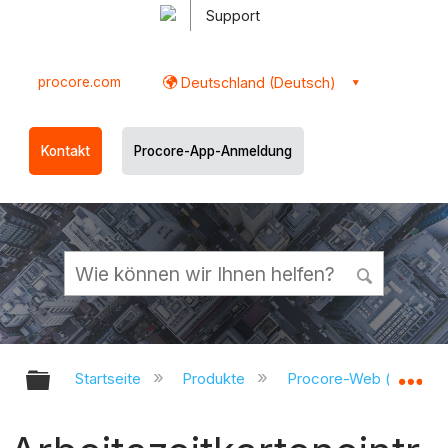
Support
procore.com
Deutschland (Deutsch)
Kontakt
Procore-App-Anmeldung
Globale Hierarchie auf- und zukl
Gl
Startseite
Produkte
Procore-Web (app.pr