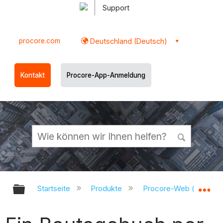
Support
procore.com
Deutschland (Deutsch)
Kontakt
Procore-App-Anmeldung
Globale Hierarchie auf- und zukl
Gl
Startseite
Produkte
Procore-Web (app.pr