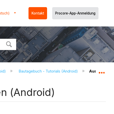
utsch)
Kontakt
Procore-App-Anmeldung
oid)
Bautagebuch - Tutorials (Android)
Ausstehende
Glo
n (Android)