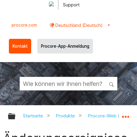
Support
procore.com
Deutschland (Deutsch)
Kontakt
Procore-App-Anmeldung
Globale Hierarchie auf- und zukl
Gl
Startseite
Produkte
Procore-Web (app.pr