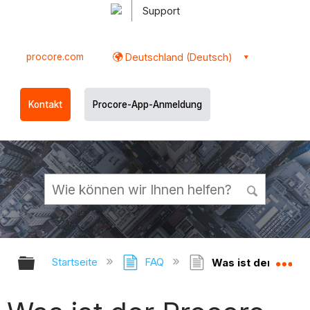
Support
procore.com
Deutschland (Deutsch)
Kontakt
Procore-App-Anmeldung
Globale Hierarchie auf- und zukl
Gl
Startseite
FAQ
Was ist der Proco