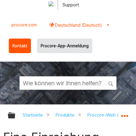
Support
procore.com
Deutschland (Deutsch)
Kontakt
Procore-App-Anmeldung
Globale Hierarchie auf- und zukl
Gl
Startseite
Produkte
Procore-Web (app.pr