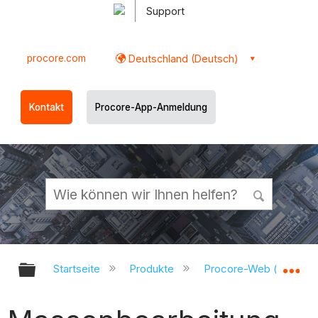
Support
procore.com
Deutschland (Deutsch)
Kontakt
Procore-App-Anmeldung
Globale Hierarchie auf- und zukl
Gl
Startseite
Produkte
Procore-Web (app.pr