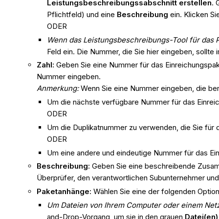
Leistungsbeschreibungssabschnitt erstellen
. 
Pflichtfeld) und eine
Beschreibung
ein. Klicken S
ODER
Wenn das Leistungsbeschreibungs-Tool für das Proj
Feld ein. Die Nummer, die Sie hier eingeben, soll
Zahl:
Geben Sie eine Nummer für das Einreichungspake
Nummer eingeben.
Anmerkung:
Wenn Sie eine Nummer eingeben, die ber
Um die nächste verfügbare Nummer für das Einrei
ODER
Um die Duplikatnummer zu verwenden, die Sie für 
ODER
Um eine andere und eindeutige Nummer für das Ein
Beschreibung
:
Geben Sie eine beschreibende Zusamm
Überprüfer, den verantwortlichen Subunternehmer und di
Paketanhänge
:
Wählen Sie eine der folgenden Optio
Um Dateien von Ihrem Computer oder einem Netz
and-Drop-Vorgang, um sie in den grauen
Datei(en