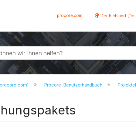
procore.com
Deutschland (De
lappen
.procore.com)
Procore-Benutzerhandbuch
Projekt
ichungspakets