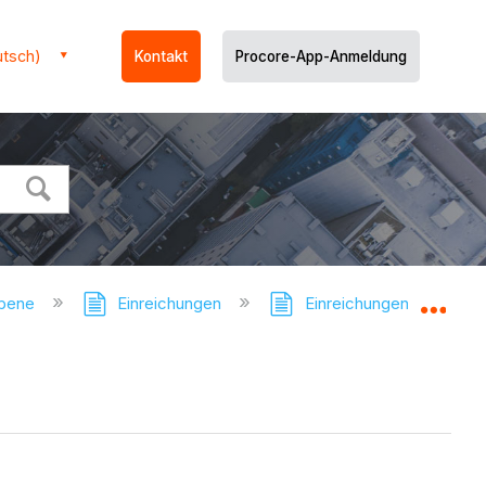
utsch)
Kontakt
Procore-App-Anmeldung
ebene
Einreichungen
Einreichungen - Tutorial
Glo