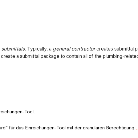
e
submittals
. Typically, a
general contractor
creates submittal pa
create a submittal package to contain all of the plumbing-related
reichungen-Tool.
rd“ für das Einreichungen-Tool mit der granularen Berechtigung
„