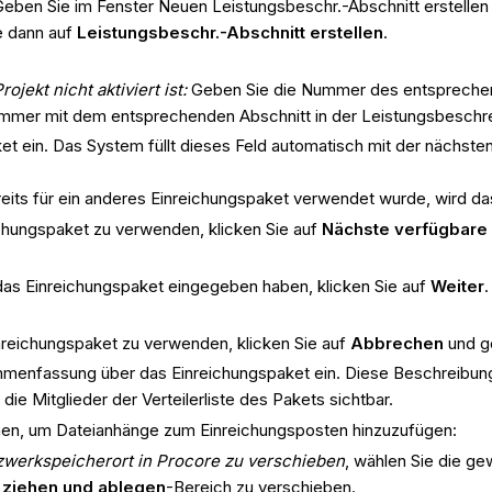
Geben Sie im Fenster Neuen Leistungsbeschr.-Abschnitt erstelle
ie dann auf
Leistungsbeschr.-Abschnitt erstellen
.
ekt nicht aktiviert ist:
Geben Sie die Nummer des entsprechende
te immer mit dem entsprechenden Abschnitt in der Leistungsbesch
t ein. Das System füllt dieses Feld automatisch mit der nächst
eits für ein anderes Einreichungspaket verwendet wurde, wird d
chungspaket zu verwenden, klicken Sie auf
Nächste verfügbar
das Einreichungspaket eingegeben haben, klicken Sie auf
Weiter
.
reichungspaket zu verwenden, klicken Sie auf
Abbrechen
und g
enfassung über das Einreichungspaket ein. Diese Beschreibung 
e Mitglieder der Verteilerliste des Pakets sichtbar.
nen, um Dateianhänge zum Einreichungsposten hinzuzufügen:
werkspeicherort in Procore zu verschieben
, wählen Sie die g
) ziehen und ablegen
-Bereich zu verschieben.