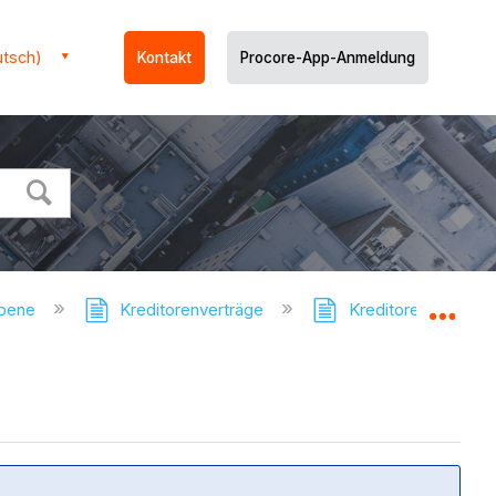
utsch)
Kontakt
Procore-App-Anmeldung
ebene
Kreditorenverträge
Kreditorenverträge 
Glo