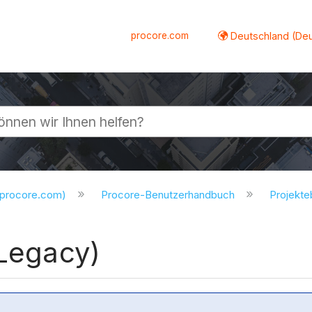
procore.com
Deutschland (De
lappen
.procore.com)
Procore-Benutzerhandbuch
Projekt
(Legacy)