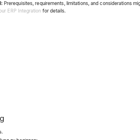
l:
Prerequisites, requirements, limitations, and considerations
ur ERP Integration
for details.
ng
s.