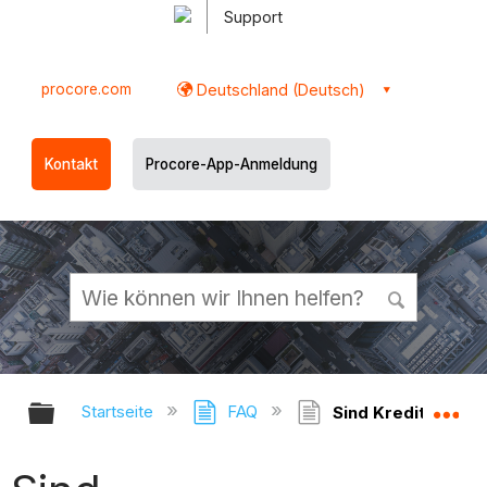
Support
procore.com
Deutschland (Deutsch)
Kontakt
Procore-App-Anmeldung
Globale Hierarchie auf- und zukl
Gl
Startseite
FAQ
Sind Kreditorenve