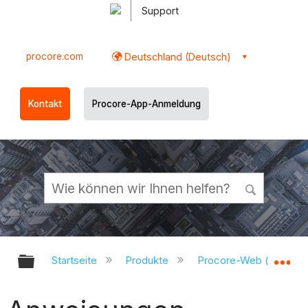
Support
procore.com
Deutschland (Deutsch)
Kontakt
Procore-App-Anmeldung
Globale Hierarchie auf- und zukl
Gl
Startseite
Produkte
Procore-Web (app.pr