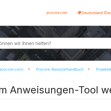
procore.com
Deutschland (De
lappen
.procore.com)
Procore-Benutzerhandbuch
Projekt
im Anweisungen-Tool w