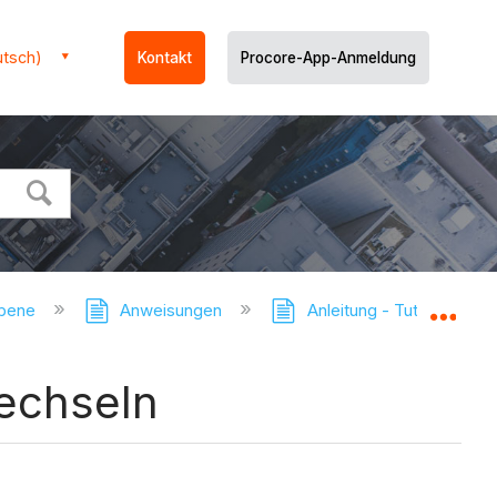
utsch)
Kontakt
Procore-App-Anmeldung
ebene
Anweisungen
Anleitung - Tutorials
Glo
echseln