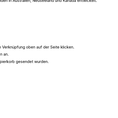
den in Australien, Neuseeland und Kanada entwickelt.
 Verknüpfung oben auf der Seite klicken.
n an.
Papierkorb gesendet wurden.