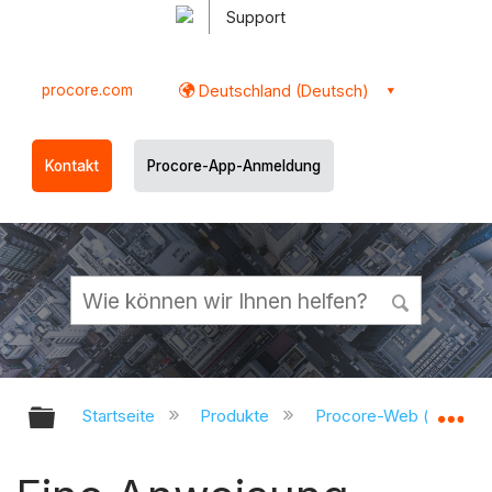
Support
procore.com
Deutschland (Deutsch)
Kontakt
Procore-App-Anmeldung
Globale Hierarchie auf- und zukl
Gl
Startseite
Produkte
Procore-Web (app.pr