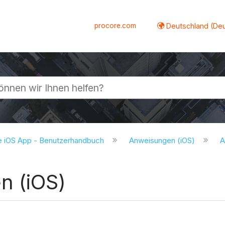
procore.com
Deutschland (De
lappen
e iOS App - Benutzerhandbuch
Anweisungen (iOS)
A
n (iOS)