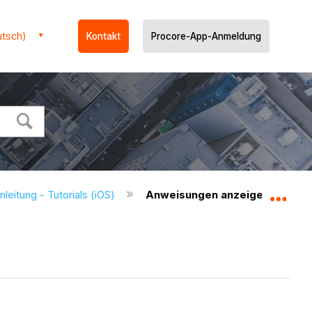
utsch)
Kontakt
Procore-App-Anmeldung
nleitung - Tutorials (iOS)
Anweisungen anzeigen (iOS)
Glo