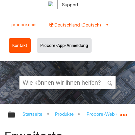
Support
procore.com
Deutschland (Deutsch)
Kontakt
Procore-App-Anmeldung
Globale Hierarchie auf- und zukl
Gl
Startseite
Produkte
Procore-Web (app.pr