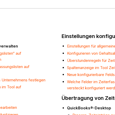
Einstellungen konfigu
 verwalten
Einstellungen für allgemei
gslisten“ auf
Konfigurieren von Gehaltsa
n
Überstundenregeln für Zeit
ssungslisten auf
Spaltenanzeige im Tool Ze
Neue konfigurierbare Felds
es Unternehmens festlegen
Welche Felder im Zeiterfass
 im Tool auf
versteckt konfiguriert wer
Übertragung von Zeit
bearbeiten
QuickBooks®-Desktop
uplizieren