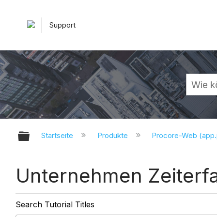
Support
Globale Hierarchie auf- und zuk
Startseite
Produkte
Procore-Web (app
Unternehmen Zeiterfas
Search Tutorial Titles