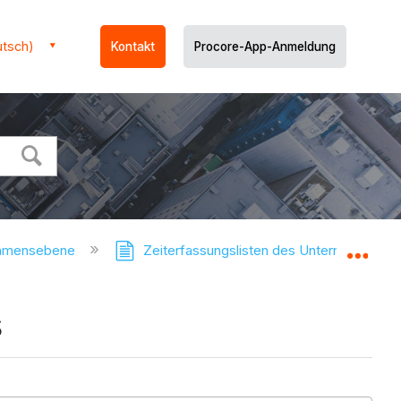
utsch)
Kontakt
Procore-App-Anmeldung
ehmensebene
Zeiterfassungslisten des Unternehmens
Glo
s