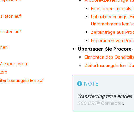
Procore-Zeiteinträge a
Eine Timer-Liste als
slisten auf
Lohnabrechnungs-Eins
Unternehmens konfig
slisten auf
Zeiteinträge aus Pr
Importieren von Pro
dnen
Übertragen Sie Procore
Einrichten des Gehaltsl
V exportieren
Zeiterfassungslisten-D
tern
iterfassungslisten auf
NOTE
Transferring time entrie
300 CRE
® Connector
.