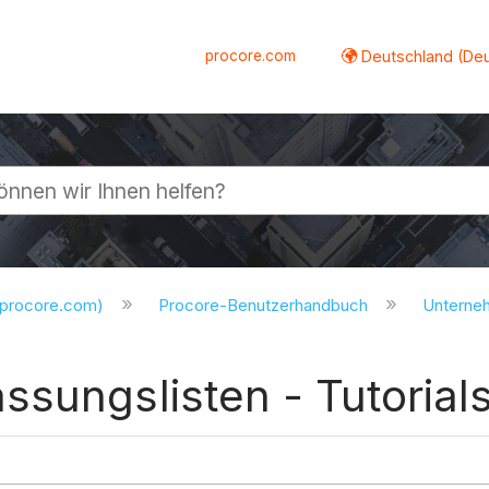
procore.com
Deutschland (De
lappen
.procore.com)
Procore-Benutzerhandbuch
Untern
sungslisten - Tutorial