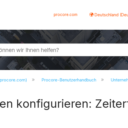
procore.com
Deutschland (De
lappen
.procore.com)
Procore-Benutzerhandbuch
Untern
gen konfigurieren: Zeite