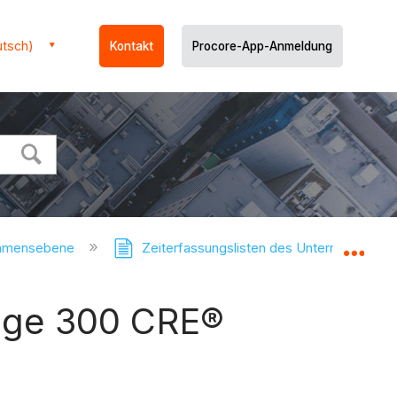
utsch)
Kontakt
Procore-App-Anmeldung
ehmensebene
Zeiterfassungslisten des Unternehmens
Glo
Sage 300 CRE®