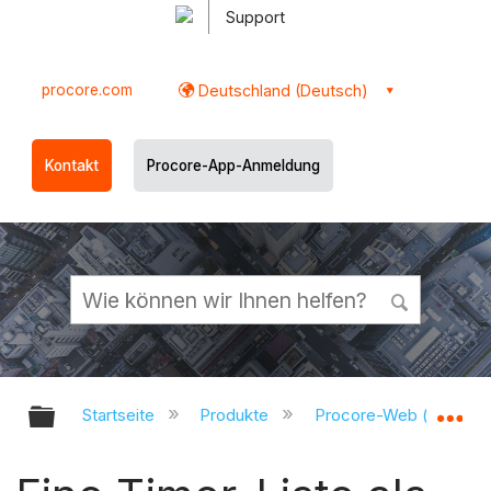
Support
procore.com
Deutschland (Deutsch)
Kontakt
Procore-App-Anmeldung
Globale Hierarchie auf- und zukl
Gl
Startseite
Produkte
Procore-Web (app.pr