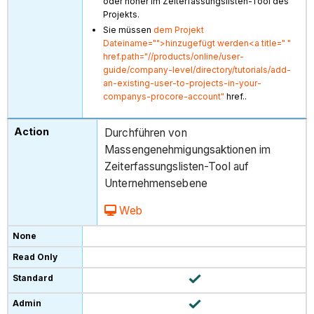
oder höher im Zeiterfassungslisten-Tool des
Projekts.
Sie müssen
dem Projekt
Dateiname="">hinzugefügt werden<a title=" "
href.path="//products/online/user-
guide/company-level/directory/tutorials/add-
an-existing-user-to-projects-in-your-
companys-procore-account"
href..
Durchführen von
Massengenehmigungsaktionen im
Zeiterfassungslisten-Tool auf
Unternehmensebene
Web