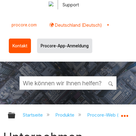
Support
procore.com
Deutschland (Deutsch)
Kontakt
Procore-App-Anmeldung
Globale Hierarchie auf- und zukl
Gl
Startseite
Produkte
Procore-Web (app.pr