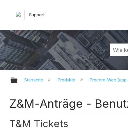
Support
Globale Hierarchie auf- und zuk
Startseite
Produkte
Procore-Web (app
Z&M-Anträge - Benut
T&M Tickets