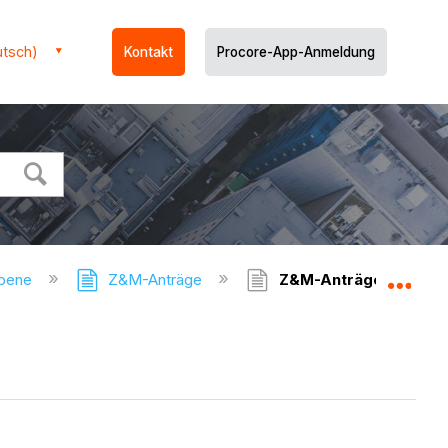
utsch)
Kontakt
Procore-App-Anmeldung
ebene
Z&M-Anträge
Z&M-Anträge - Benut
Glo