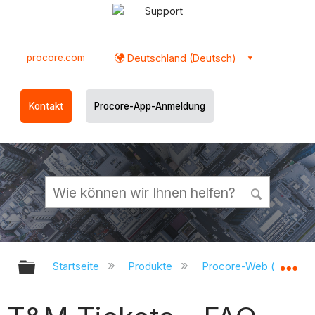
Support
procore.com
Deutschland (Deutsch)
Kontakt
Procore-App-Anmeldung
Globale Hierarchie auf- und zukl
Gl
Startseite
Produkte
Procore-Web (app.pr