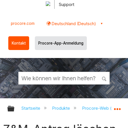
Support
procore.com
Deutschland (Deutsch)
Kontakt
Procore-App-Anmeldung
Globale Hierarchie auf- und zukl
Gl
Startseite
Produkte
Procore-Web (app.pr