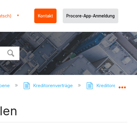
utsch)
Kontakt
Procore-App-Anmeldung
ebene
Kreditorenverträge
Kreditorenverträge 
Glo
len