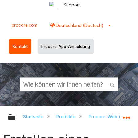
Support
procore.com
Deutschland (Deutsch)
Kontakt
Procore-App-Anmeldung
Globale Hierarchie auf- und zukl
Gl
Startseite
Produkte
Procore-Web (app.pr