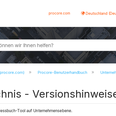
procore.com
Deutschland (De
lappen
.procore.com)
Procore-Benutzerhandbuch
Untern
hnis - Versionshinweis
dressbuch-Tool auf Unternehmensebene.