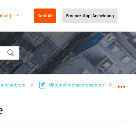
utsch)
Kontakt
Procore-App-Anmeldung
ehmensebene
Unternehmensadressbuch
Unt
Glo
e