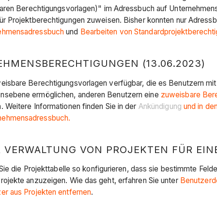
isbaren Berechtigungsvorlagen)" im Adressbuch auf Unternehm
ür Projektberechtigungen zuweisen. Bisher konnten nur Adressb
nehmensadressbuch
und
Bearbeiten von Standardprojektberech
HMENSBERECHTIGUNGEN (13.06.2023)
isbare Berechtigungsvorlagen verfügbar, die es Benutzern mit
ensebene ermöglichen, anderen Benutzern eine
zuweisbare Ber
 Weitere Informationen finden Sie in der
Ankündigung
und in de
rnehmensadressbuch.
R VERWALTUNG VON PROJEKTEN FÜR EINE
ie die Projekttabelle so konfigurieren, dass sie bestimmte Feld
ojekte anzuzeigen. Wie das geht, erfahren Sie unter
Benutzerd
r aus Projekten entfernen
.