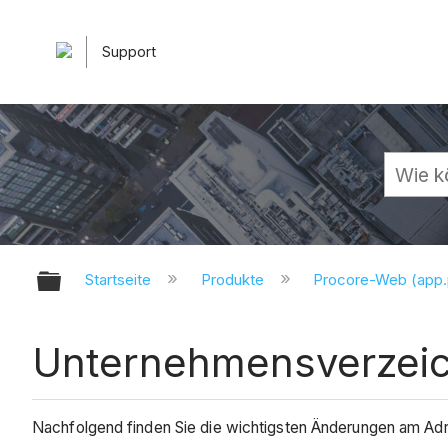
Support
Globale Hierarchie auf- und zuk
Startseite
Produkte
Procore-Web (app
Unternehmensverzeic
Nachfolgend finden Sie die wichtigsten Änderungen am A